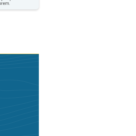
orem.