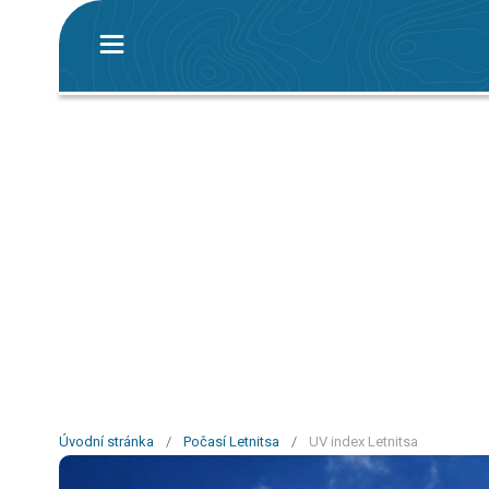
Úvodní stránka
/
Počasí Letnitsa
/
UV index Letnitsa