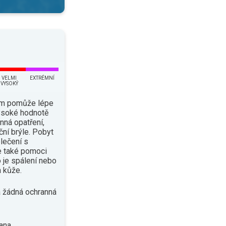
VELMI
EXTRÉMNÍ
VYSOKÝ
ám pomůže lépe
vysoké hodnotě
nná opatření,
ční brýle. Pobyt
lečení s
e také pomoci
o je spálení nebo
 kůže.
 žádná ochranná
ana.