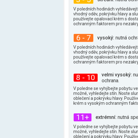
28°
max.
V poledních hodinách vyhledávejte
vhodný oděv, pokrývku hlavy a slu
používejte opalovací krém s dos
ochranným faktorem pro nezakry
6 - 7
vysoký:
nutná ochr
V poledních hodinách vyhledávejte
vhodný oděv, pokrývku hlavy a slu
používejte opalovací krém s dos
ochranným faktorem pro nezakry
velmi vysoký:
nu
8 - 10
ochrana.
V poledne se vyhýbejte pobytu ve
možné, vyhledejte stín. Noste slu
oblečení a pokrývku hlavy. Použív
krém s vysokým ochranným fakt
11+
extrémní:
nutná spe
V poledne se vyhýbejte pobytu ve
možné, vyhledejte stín. Noste slu
oblečení a pokrývku hlavy. Použív