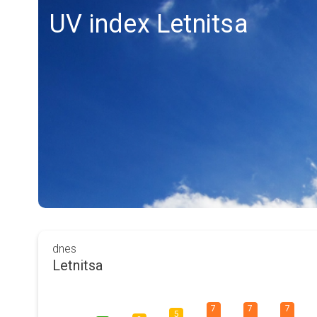
UV index Letnitsa
dnes
Letnitsa
7
7
7
5