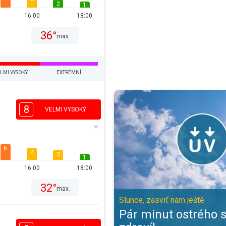
4
2
1
16:00
18:00
36°
max.
LMI VYSOKÝ
EXTRÉMNÍ
Pár minut ostrého slunce pro zdra
8
VELMI VYSOKÝ
6
4
3
1
16:00
18:00
32°
max.
Slunce, zasviť nám ještě
Pár minut ostrého 