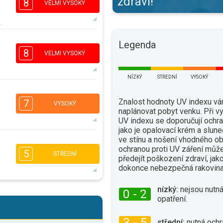
zdraví!
8
VELMI VYSOKÝ
6
Legenda
5
3
1
8
VELMI VYSOKÝ
16:00
18:00
32°
NÍZKÝ
STŘEDNÍ
VYSOKÝ
max.
6
5
3
Znalost hodnoty UV indexu v
1
7
VYSOKÝ
naplánovat pobyt venku. Při 
16:00
18:00
UV indexu se doporučují ochra
35°
jako je opalovací krém a slune
max.
ve stínu a nošení vhodného ob
6
4
ochranou proti UV záření můž
2
1
5
STŘEDNÍ
předejít poškození zdraví, jak
16:00
18:00
dokonce nebezpečná rakovina
36°
max.
nízký:
nejsou nutná
5
4
0 - 2
2
1
opatření.
16:00
18:00
3 - 5
střední:
nutná ochr