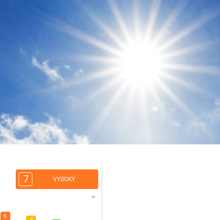
7
VYSOKÝ
6