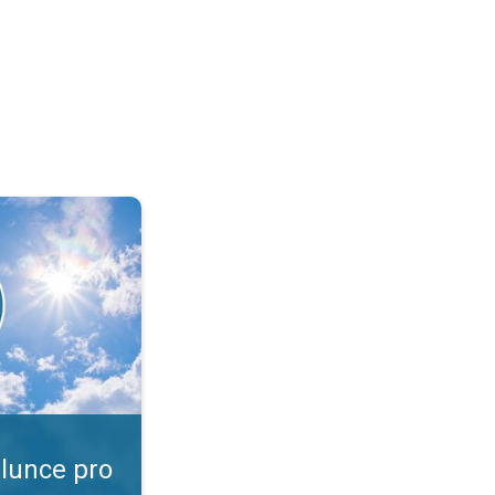
ví!. Slunce, zasviť nám ještě. . .
slunce pro