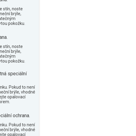
 stín, noste
neční brýle,
tatečným
tou pokožku.
ana.
 stín, noste
neční brýle,
tatečným
tou pokožku.
tná speciální
nku. Pokud to není
neční brýle, vhodné
ejte opalovací
orem.
ciální ochrana.
nku. Pokud to není
neční brýle, vhodné
ejte opalovací