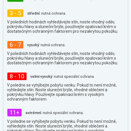
3 - 5
střední:
nutná ochrana.
V poledních hodinách vyhledávejte stín, noste vhodný oděv,
pokrývku hlavy a sluneční brýle, používejte opalovací krém s
dostatečným ochranným faktorem pro nezakrytou pokožku.
6 - 7
vysoký:
nutná ochrana.
V poledních hodinách vyhledávejte stín, noste vhodný oděv,
pokrývku hlavy a sluneční brýle, používejte opalovací krém s
dostatečným ochranným faktorem pro nezakrytou pokožku.
8 - 10
velmi vysoký:
nutná speciální ochrana.
V poledne se vyhýbejte pobytu venku. Pokud to není možné,
vyhledejte stín. Noste sluneční brýle, vhodné oblečení a
pokrývku hlavy. Používejte opalovací krém s vysokým
ochranným faktorem.
11+
extrémní:
nutná speciální ochrana.
V poledne se vyhýbejte pobytu venku. Pokud to není možné,
vyhledejte stín. Noste sluneční brýle, vhodné oblečení a
pokrývku hlavy. Používejte opalovací krém s vysokým