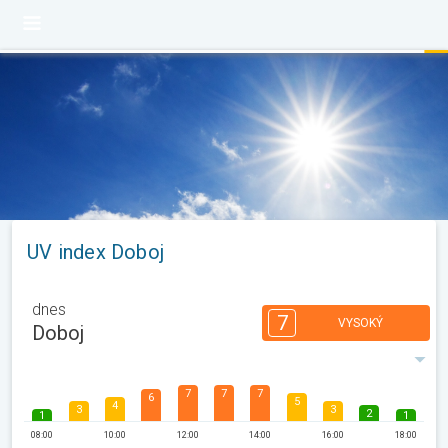
UV index Doboj
dnes
7
VYSOKÝ
Doboj
7
7
7
6
5
4
3
3
2
1
1
08:00
10:00
12:00
14:00
16:00
18:00