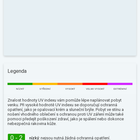
Legenda
NÍZKÝ
STŘEDNÍ
VYSOKÝ
VELMI VYSOKÝ
EXTRÉMNÍ
Znalost hodnoty UV indexu vám pomůže lépe naplánovat pobyt
venku. Při vysoké hodnotě UV indexu se doporučují ochranná
opatření, jako je opalovací krém a sluneční brýle. Pobyt ve stínu a
nošení vhodného oblečení s ochranou proti UV záření může také
pomoci předejít poškození zdraví, jako je spálení nebo dokonce
nebezpečná rakovina kůže.
0 - 2
nízký:
nejsou nutná žádná ochranná opatření.