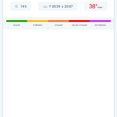
38°
14 h
05:39
20:07
max.
NÍZKÝ
STŘEDNÍ
VYSOKÝ
VELMI VYSOKÝ
EXTRÉMNÍ