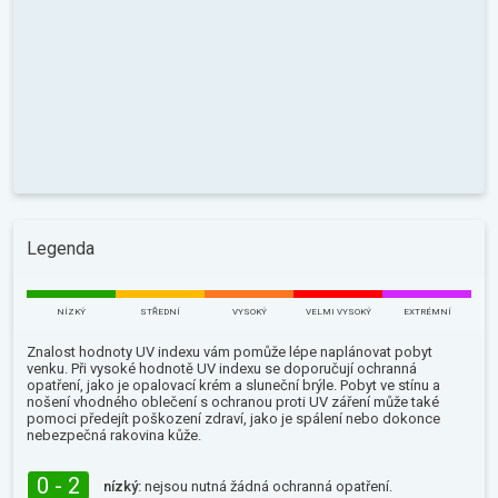
Legenda
NÍZKÝ
STŘEDNÍ
VYSOKÝ
VELMI VYSOKÝ
EXTRÉMNÍ
Znalost hodnoty UV indexu vám pomůže lépe naplánovat pobyt
venku. Při vysoké hodnotě UV indexu se doporučují ochranná
opatření, jako je opalovací krém a sluneční brýle. Pobyt ve stínu a
nošení vhodného oblečení s ochranou proti UV záření může také
pomoci předejít poškození zdraví, jako je spálení nebo dokonce
nebezpečná rakovina kůže.
0 - 2
nízký:
nejsou nutná žádná ochranná opatření.