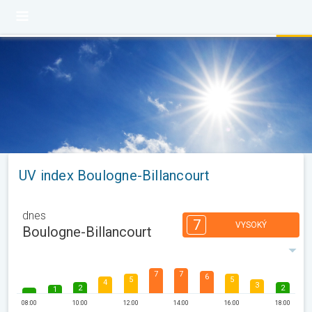
UV index Boulogne-Billancourt
dnes
7
VYSOKÝ
Boulogne-Billancourt
7
7
6
5
5
4
3
2
2
1
08:00
10:00
12:00
14:00
16:00
18:00