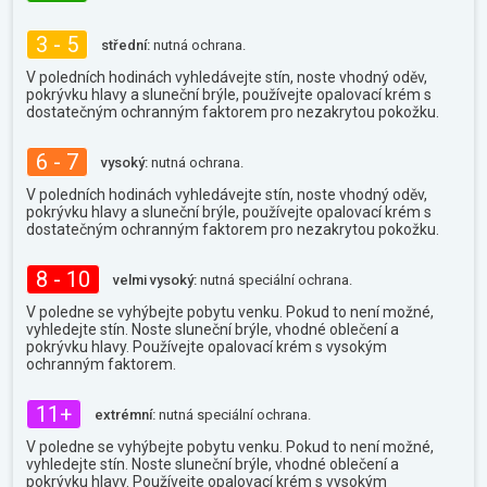
3 - 5
střední:
nutná ochrana.
V poledních hodinách vyhledávejte stín, noste vhodný oděv,
pokrývku hlavy a sluneční brýle, používejte opalovací krém s
dostatečným ochranným faktorem pro nezakrytou pokožku.
6 - 7
vysoký:
nutná ochrana.
V poledních hodinách vyhledávejte stín, noste vhodný oděv,
pokrývku hlavy a sluneční brýle, používejte opalovací krém s
dostatečným ochranným faktorem pro nezakrytou pokožku.
8 - 10
velmi vysoký:
nutná speciální ochrana.
V poledne se vyhýbejte pobytu venku. Pokud to není možné,
vyhledejte stín. Noste sluneční brýle, vhodné oblečení a
pokrývku hlavy. Používejte opalovací krém s vysokým
ochranným faktorem.
11+
extrémní:
nutná speciální ochrana.
V poledne se vyhýbejte pobytu venku. Pokud to není možné,
vyhledejte stín. Noste sluneční brýle, vhodné oblečení a
pokrývku hlavy. Používejte opalovací krém s vysokým