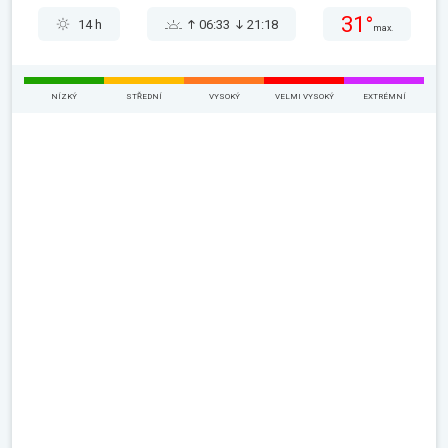
31°
14 h
06:33
21:18
max.
NÍZKÝ
STŘEDNÍ
VYSOKÝ
VELMI VYSOKÝ
EXTRÉMNÍ