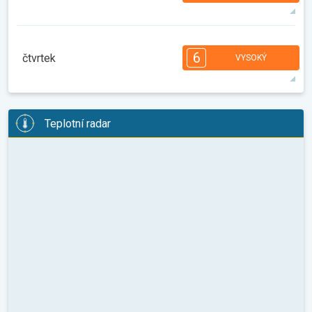
31°
14 h
06:37
21:13
max.
7
6
5
5
4
4
3
2
2
1
6
čtvrtek
VYSOKÝ
08:00
10:00
12:00
14:00
16:00
18:00
35°
14 h
06:39
21:12
max.
6
6
5
5
4
4
3
3
2
2
1
Teplotní radar
08:00
10:00
12:00
14:00
16:00
18:00
37°
14 h
06:40
21:10
max.