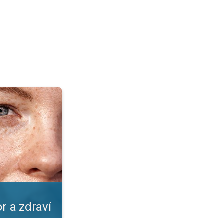
kožky. Nástrahy léta. . .
r a zdraví