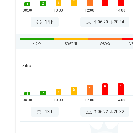
5
3
2
1
08:00
10:00
12:00
14:00
14 h
06:20
20:34
NÍZKÝ
STŘEDNÍ
VYSOKÝ
VE
zítra
8
8
7
5
3
2
1
08:00
10:00
12:00
14:00
13 h
06:22
20:32