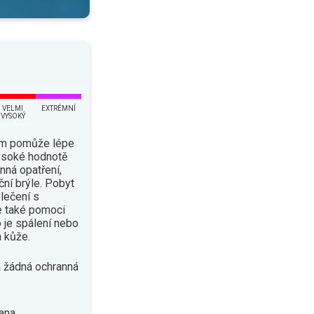
VELMI
EXTRÉMNÍ
VYSOKÝ
ám pomůže lépe
vysoké hodnotě
nná opatření,
ční brýle. Pobyt
lečení s
e také pomoci
o je spálení nebo
 kůže.
 žádná ochranná
ana.