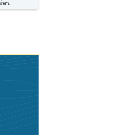
orem.