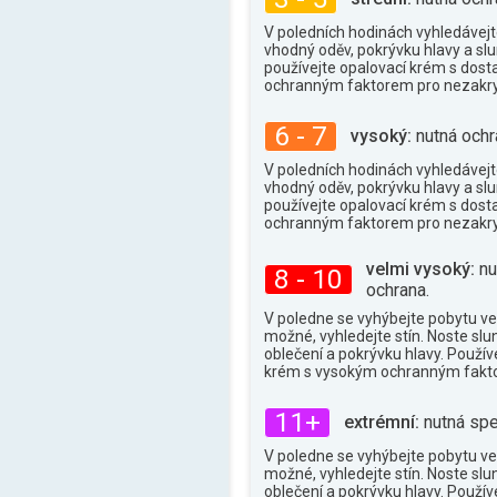
35°
max.
V poledních hodinách vyhledávejte
vhodný oděv, pokrývku hlavy a slu
používejte opalovací krém s dos
ochranným faktorem pro nezakry
6 - 7
vysoký:
nutná ochr
V poledních hodinách vyhledávejte
vhodný oděv, pokrývku hlavy a slu
používejte opalovací krém s dos
ochranným faktorem pro nezakry
velmi vysoký:
nu
8 - 10
ochrana.
V poledne se vyhýbejte pobytu ve
možné, vyhledejte stín. Noste slu
oblečení a pokrývku hlavy. Použív
krém s vysokým ochranným fakt
11+
extrémní:
nutná spe
V poledne se vyhýbejte pobytu ve
možné, vyhledejte stín. Noste slu
oblečení a pokrývku hlavy. Použív