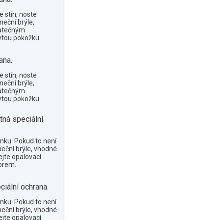
 stín, noste
neční brýle,
tatečným
tou pokožku.
ana.
 stín, noste
neční brýle,
tatečným
tou pokožku.
tná speciální
nku. Pokud to není
neční brýle, vhodné
ejte opalovací
orem.
ciální ochrana.
nku. Pokud to není
neční brýle, vhodné
ejte opalovací