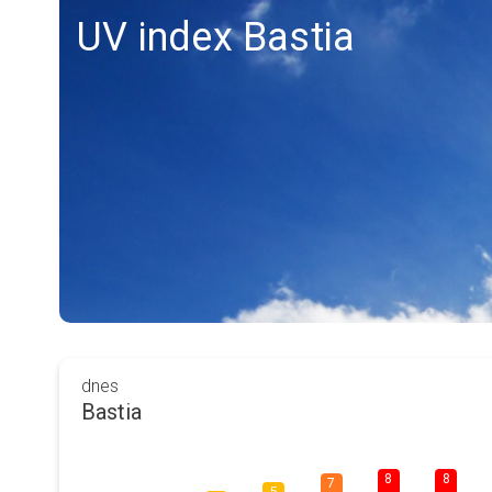
UV index Bastia
dnes
Bastia
8
8
7