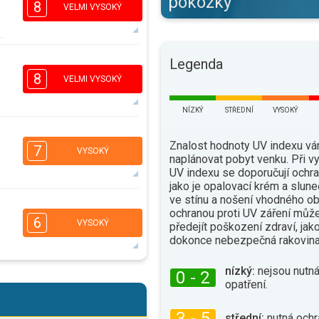
pokožky
8
VELMI VYSOKÝ
7
Legenda
5
3
1
8
VELMI VYSOKÝ
16:00
18:00
NÍZKÝ
STŘEDNÍ
VYSOKÝ
32°
max.
6
4
3
Znalost hodnoty UV indexu v
1
7
VYSOKÝ
naplánovat pobyt venku. Při 
16:00
18:00
UV indexu se doporučují ochra
jako je opalovací krém a slune
32°
max.
ve stínu a nošení vhodného ob
5
4
ochranou proti UV záření můž
2
1
6
VYSOKÝ
předejít poškození zdraví, jak
16:00
18:00
dokonce nebezpečná rakovina
33°
max.
nízký:
nejsou nutná
0 - 2
5
4
opatření.
2
1
16:00
18:00
3 - 5
střední:
nutná ochr