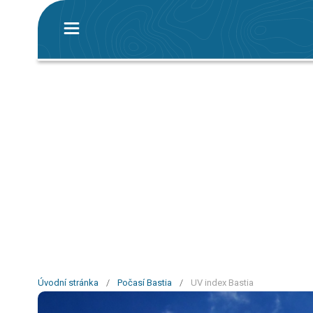
Úvodní stránka
/
Počasí Bastia
/
UV index Bastia