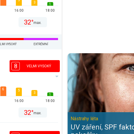
5
3
1
16:00
18:00
32°
max.
LMI VYSOKÝ
EXTRÉMNÍ
UV záření, SPF faktor a zdraví po
8
VELMI VYSOKÝ
6
5
3
1
16:00
18:00
32°
max.
Nástrahy léta
UV záření, SPF fakto