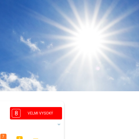
8
VELMI VYSOKÝ
7