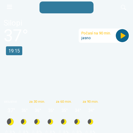
Silopi
37
°
Počasí na 90 min.
jasno
19:15
aktuálně
za 30 min.
za 60 min.
za 90 min.
37
°
36
°
36
°
35
°
35
°
34
°
34
°
 0 % 
 0 % 
 0 % 
 0 % 
 0 % 
 0 % 
 0 % 