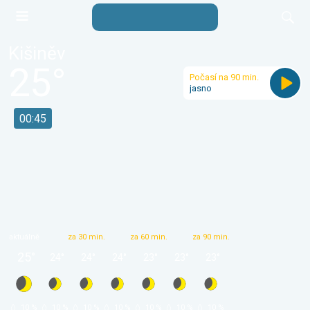
Kišiněv
25
°
Počasí na 90 min.
jasno
00:45
aktuálně
za 30 min.
za 60 min.
za 90 min.
25
°
24
°
24
°
24
°
23
°
23
°
23
°
 10 % 
 10 % 
 10 % 
 10 % 
 10 % 
 10 % 
 10 % 