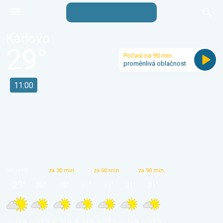
Karlovo
29
°
Počasí na 90 min.
proměnlivá oblačnost
11:00
aktuálně
za 30 min.
za 60 min.
za 90 min.
29
°
30
°
30
°
31
°
31
°
31
°
31
°
 10 % 
 10 % 
 10 % 
 10 % 
 10 % 
 10 % 
 10 % 