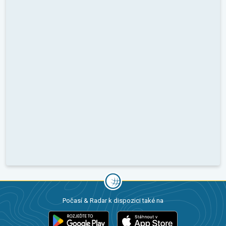
Počasí & Radar k dispozici také na