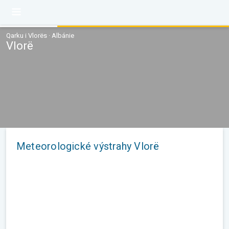
Qarku i Vlorës · Albánie
Vlorë
Meteorologické výstrahy Vlorë