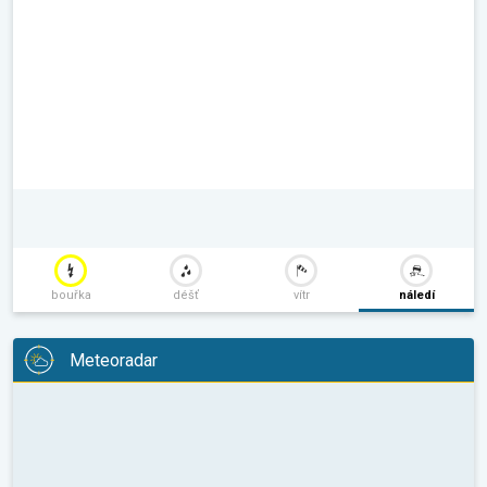
bouřka
déšť
vítr
náledí
Meteoradar