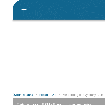
Úvodní stránka
/
Počasí Tuzla
/
Meteorologické výstrahy Tuzla
Federation of B&H · Bosna a Hercegovina