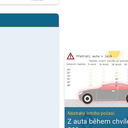
Z auta během chvíle žhnoucí pec.
Nástrahy letního počasí
Z auta během chvíl