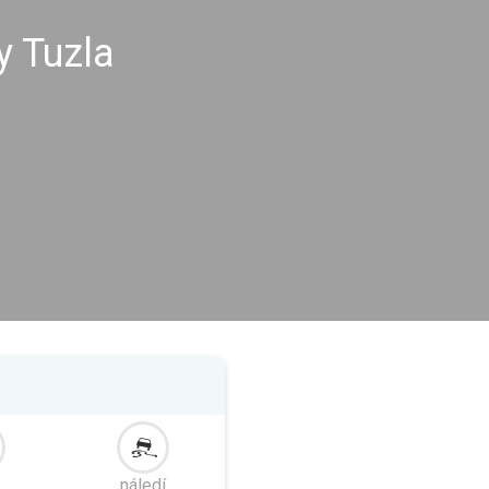
y Tuzla
náledí