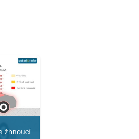
 Nástrahy letního počasí. . .
e žhnoucí