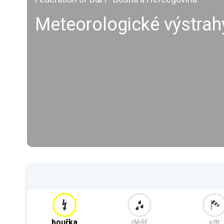
Meteorologické výstrah
bouřka
déšť
vítr