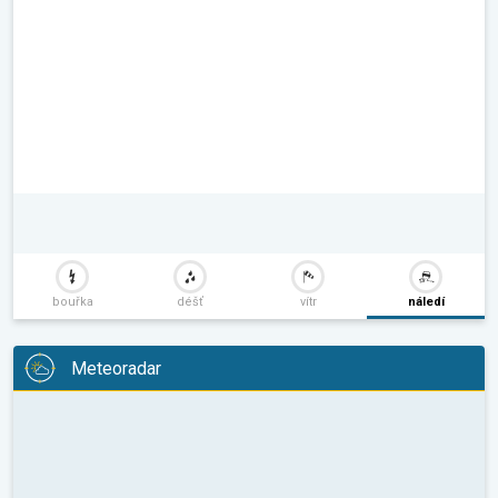
bouřka
déšť
vítr
náledí
Meteoradar