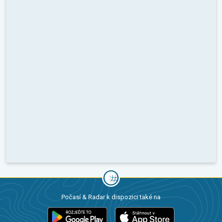
Počasí & Radar k dispozici také na