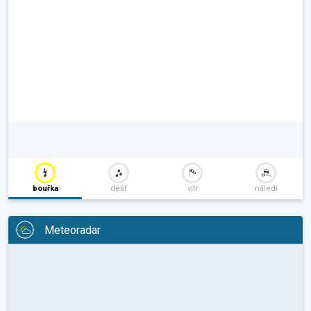
bouřka
déšť
vítr
náledí
Meteoradar