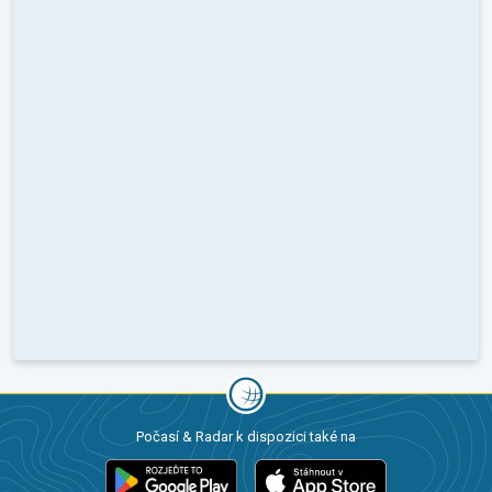
Počasí & Radar k dispozici také na