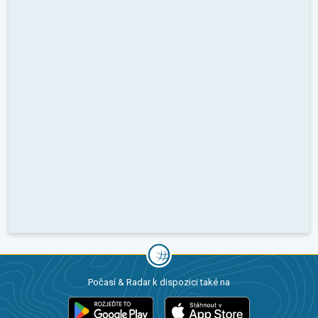
Počasí & Radar k dispozici také na