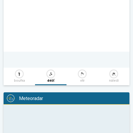
bouřka
déšť
vítr
náledí
Meteoradar