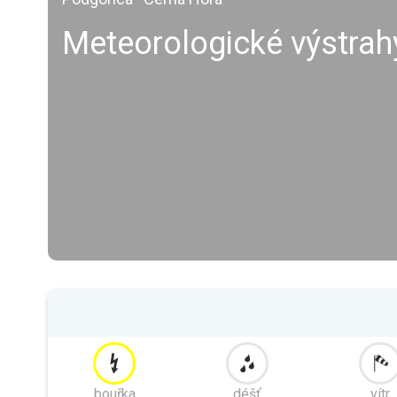
Meteorologické výstrah
bouřka
déšť
vítr