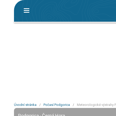
Úvodní stránka
/
Počasí Podgorica
/
Meteorologické výstrahy 
Podgorica · Černá Hora