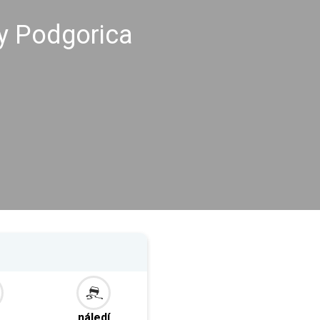
y Podgorica
náledí