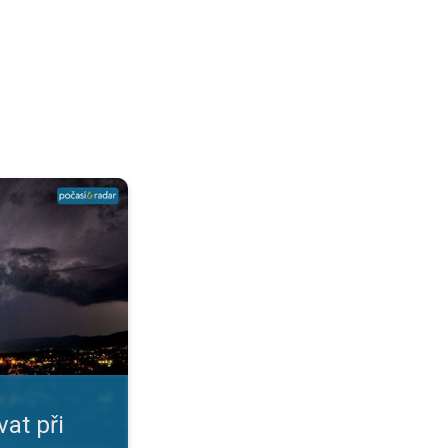
?. Přehledná infografika. . .
at při