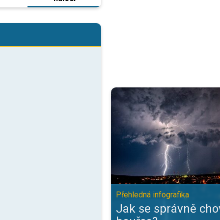
Jak se správně chovat při bouřce
Přehledná infografika
Jak se správně chov