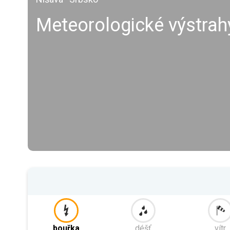
Meteorologické výstrah
bouřka
déšť
vítr