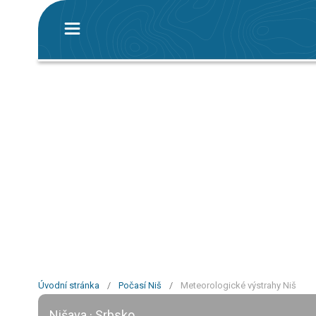
Úvodní stránka
/
Počasí Niš
/
Meteorologické výstrahy Niš
Nišava · Srbsko