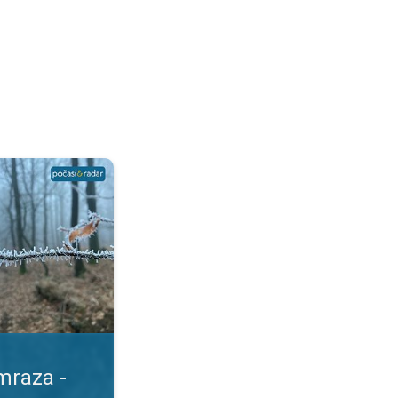
e liší?. Počasí pod drobnohledem. . .
mraza -