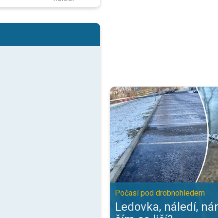
Ledovka, náledí, námraza - čím s
Počasí pod drobnohledem
Ledovka, náledí, ná