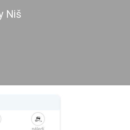
y Niš
náledí