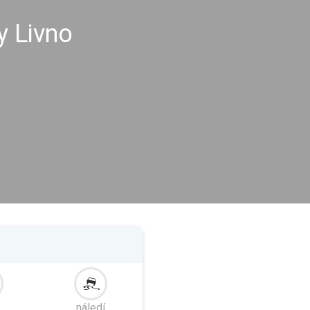
y Livno
náledí