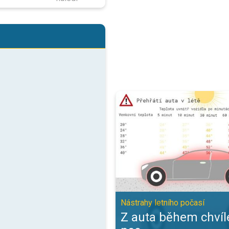
Z auta během chvíle žhnoucí pec.
Nástrahy letního počasí
Z auta během chvíl