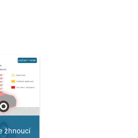
 Nástrahy letního počasí. . .
e žhnoucí