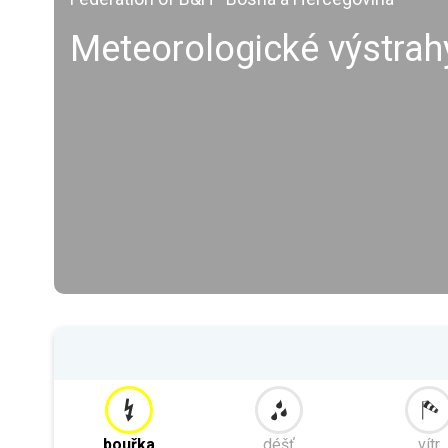
Meteorologické výstrah
bouřka
déšť
vítr