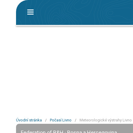
Úvodní stránka
/
Počasí Livno
/
Meteorologické výstrahy Livno
Federation of B&H · Bosna a Hercegovina