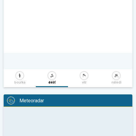
bouřka
déšť
vítr
náledí
Meteoradar