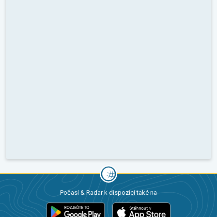
Počasí & Radar k dispozici také na