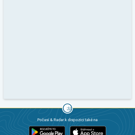
Počasí & Radar k dispozici také na