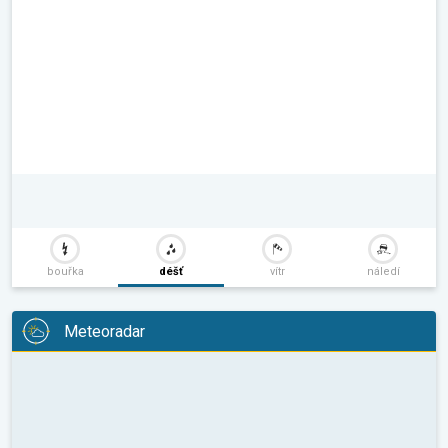
bouřka
déšť
vítr
náledí
Meteoradar