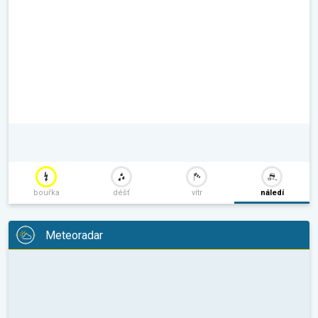
bouřka
déšť
vítr
náledí
Meteoradar