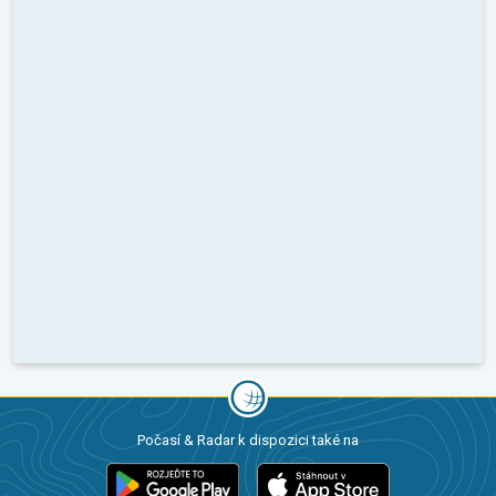
Počasí & Radar k dispozici také na