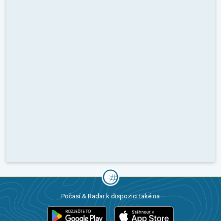
Počasí & Radar k dispozici také na