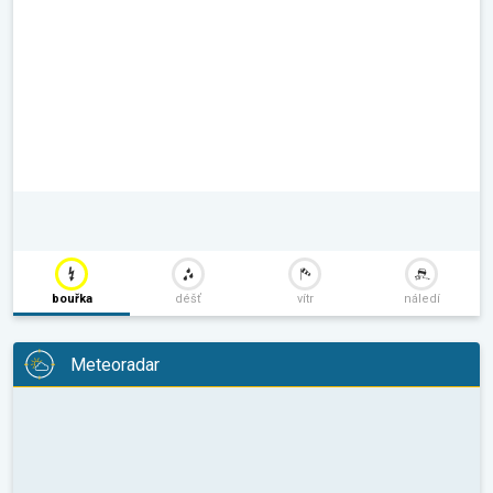
bouřka
déšť
vítr
náledí
Meteoradar