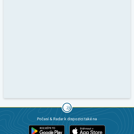
Počasí & Radar k dispozici také na