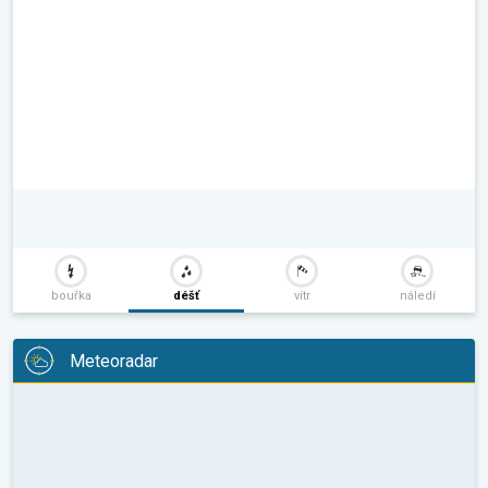
bouřka
déšť
vítr
náledí
Meteoradar