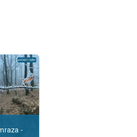
e liší?. Počasí pod drobnohledem. . .
mraza -