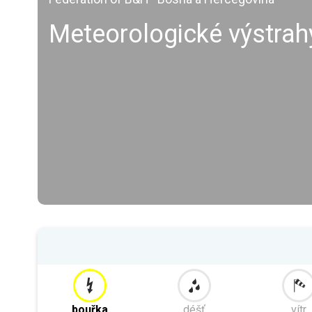
Meteorologické výstrah
bouřka
déšť
vítr