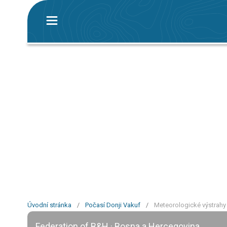
Úvodní stránka
/
Počasí Donji Vakuf
/
Meteorologické výstrahy
Federation of B&H · Bosna a Hercegovina