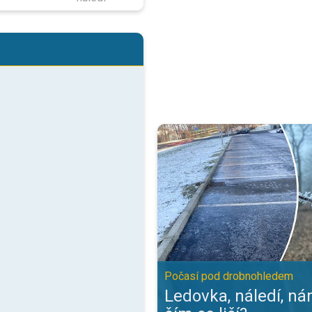
Ledovka, náledí, námraza - čím s
Počasí pod drobnohledem
Ledovka, náledí, ná