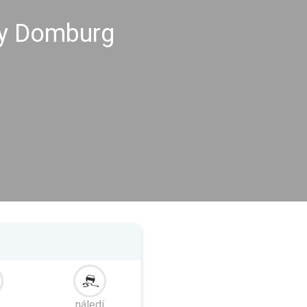
hy Domburg
náledí