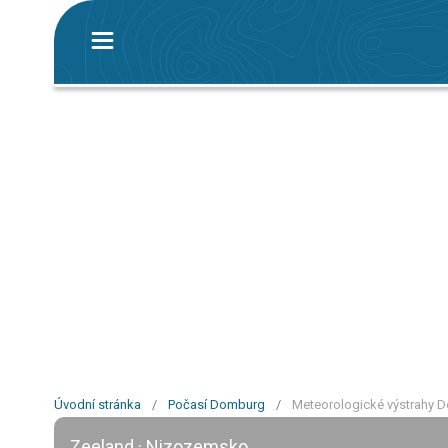
Úvodní stránka
/
Počasí Domburg
/
Meteorologické výstrahy 
Zeeland · Nizozemsko