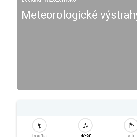
Meteorologické výstra
bouřka
déšť
vítr