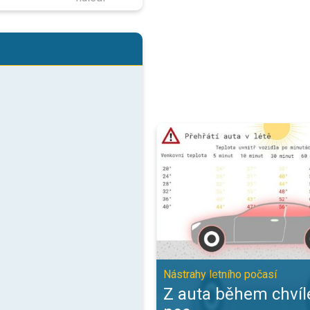
Z auta během chvíle žhnoucí pec.
Nástrahy letního počasí
Z auta během chvíl