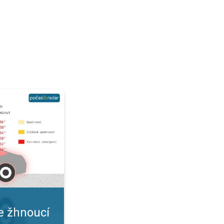
 Nástrahy letního počasí. . .
e žhnoucí