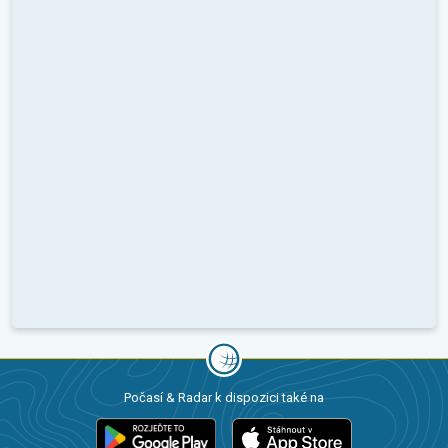
Počasí & Radar k dispozici také na