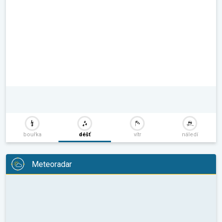
bouřka
déšť
vítr
náledí
Meteoradar