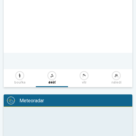
bouřka
déšť
vítr
náledí
Meteoradar