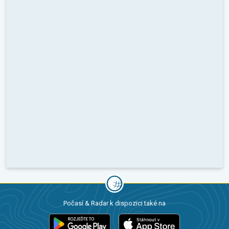
Počasí & Radar k dispozici také na