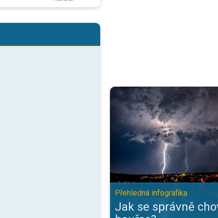
Jak se správně chovat při bouřce
Přehledná infografika
Jak se správně chov