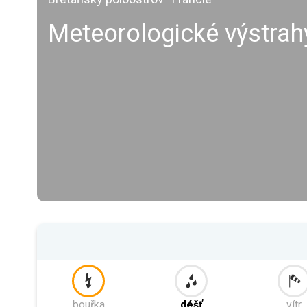
Meteorologické výstrah
bouřka
déšť
vítr