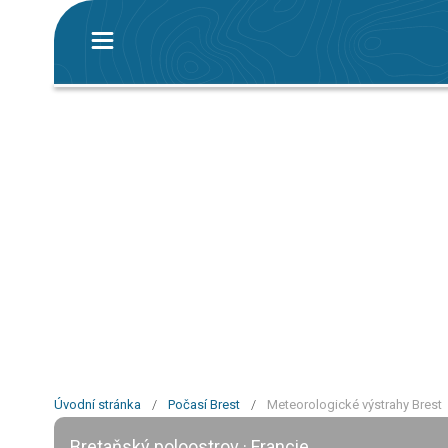
Úvodní stránka
/
Počasí Brest
/
Meteorologické výstrahy Brest
Bretaňský poloostrov · Francie