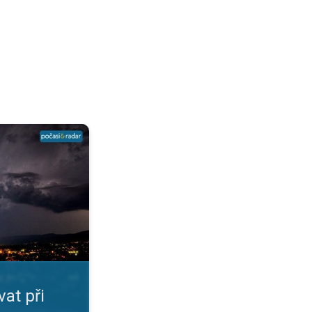
?. Přehledná infografika. . .
at při