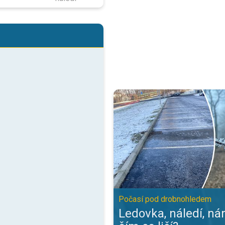
Ledovka, náledí, námraza - čím s
Počasí pod drobnohledem
Ledovka, náledí, ná