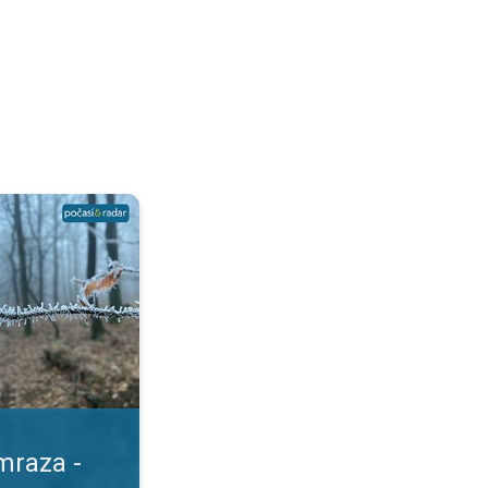
e liší?. Počasí pod drobnohledem. . .
mraza -