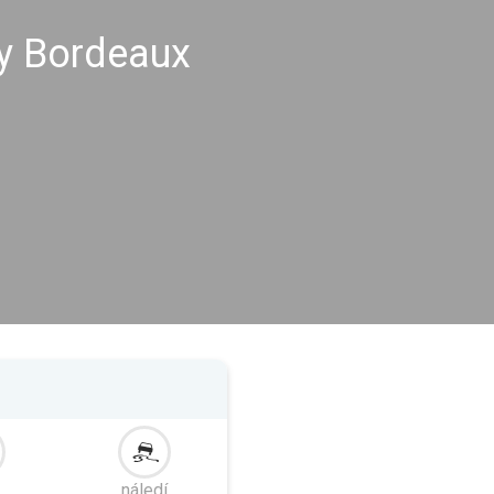
hy Bordeaux
náledí