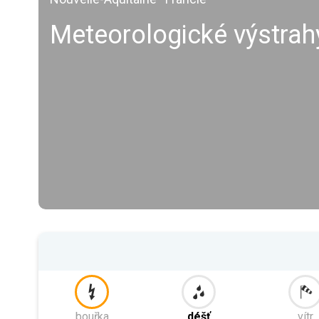
Meteorologické výstra
bouřka
déšť
vítr