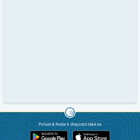
Počasí & Radar k dispozici také na