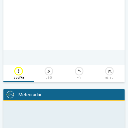
bouřka
déšť
vítr
náledí
Meteoradar