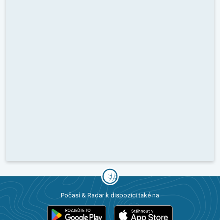
Počasí & Radar k dispozici také na