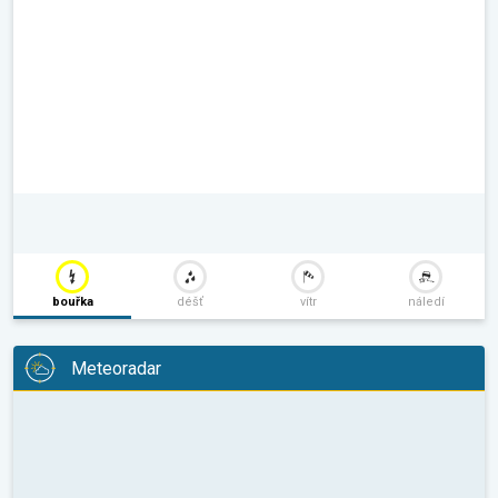
bouřka
déšť
vítr
náledí
Meteoradar