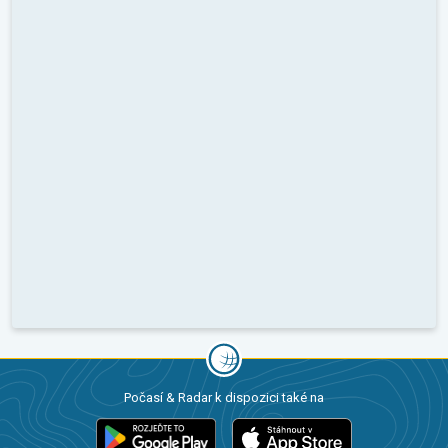
Počasí & Radar k dispozici také na