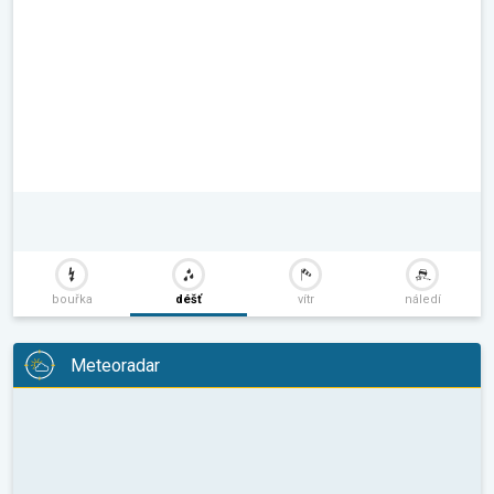
bouřka
déšť
vítr
náledí
Meteoradar