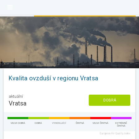
Kvalita ovzduší v regionu Vratsa
aktuální
DOBRÁ
Vratsa
VELMI DOBRÁ
DOBRÁ
VYHOVUJÍCÍ
ŠPATNÁ
VELMI ŠPATNÁ
EXTRÉMNĚ
ŠPATNÁ
European Air Quality Index