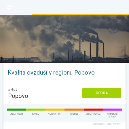
Kvalita ovzduší v regionu Popovo
aktuální
DOBRÁ
Popovo
VELMI DOBRÁ
DOBRÁ
VYHOVUJÍCÍ
ŠPATNÁ
VELMI ŠPATNÁ
EXTRÉMNĚ
ŠPATNÁ
European Air Quality Index