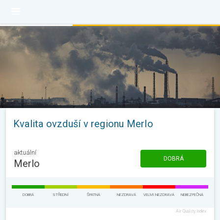
Kvalita ovzduší v regionu Merlo
aktuální
DOBRÁ
Merlo
DOBRÁ
STŘEDNÍ
ŠPATNÁ
NEZDRAVÁ
VELMI NEZDRAVÁ
NEBEZPEČNÁ
Air Quality Index