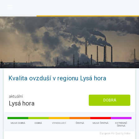
Kvalita ovzduší v regionu Lysá hora
aktuální
DOBRÁ
Lysá hora
VELMI DOBRÁ
DOBRÁ
VYHOVUJÍCÍ
ŠPATNÁ
VELMI ŠPATNÁ
EXTRÉMNĚ
ŠPATNÁ
European Air Quality Index