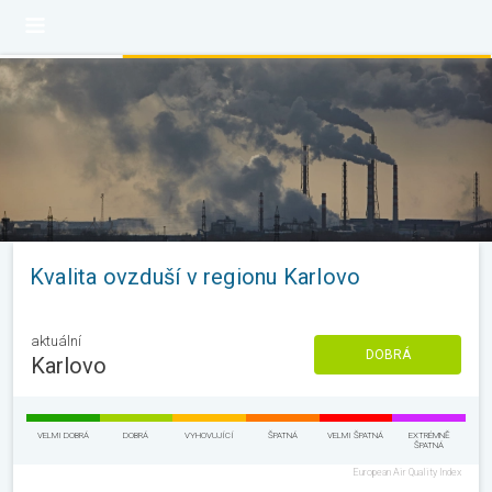
Kvalita ovzduší v regionu Karlovo
aktuální
DOBRÁ
Karlovo
VELMI DOBRÁ
DOBRÁ
VYHOVUJÍCÍ
ŠPATNÁ
VELMI ŠPATNÁ
EXTRÉMNĚ
ŠPATNÁ
European Air Quality Index