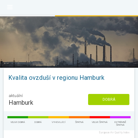
Kvalita ovzduší v regionu Hamburk
aktuální
DOBRÁ
Hamburk
VELMI DOBRÁ
DOBRÁ
VYHOVUJÍCÍ
ŠPATNÁ
VELMI ŠPATNÁ
EXTRÉMNĚ
ŠPATNÁ
European Air Quality Index