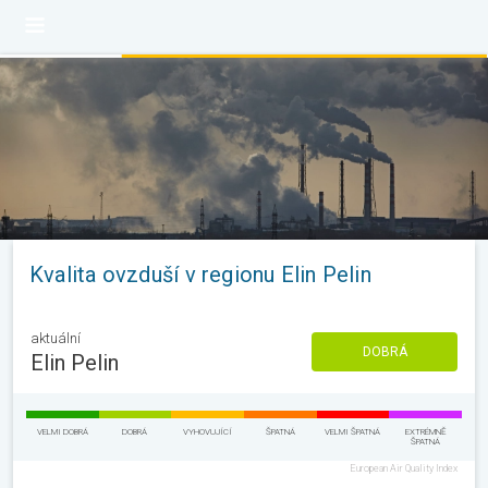
Kvalita ovzduší v regionu Elin Pelin
aktuální
DOBRÁ
Elin Pelin
VELMI DOBRÁ
DOBRÁ
VYHOVUJÍCÍ
ŠPATNÁ
VELMI ŠPATNÁ
EXTRÉMNĚ
ŠPATNÁ
European Air Quality Index