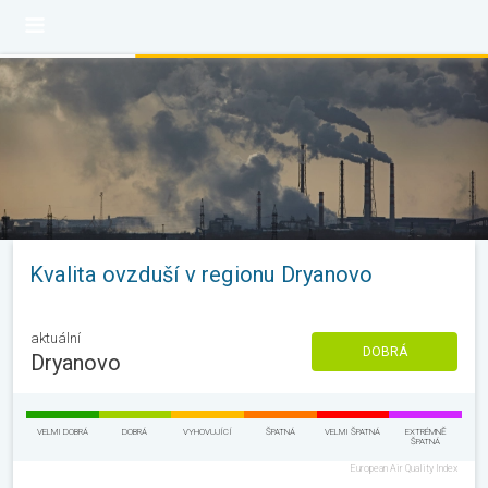
Kvalita ovzduší v regionu Dryanovo
aktuální
DOBRÁ
Dryanovo
VELMI DOBRÁ
DOBRÁ
VYHOVUJÍCÍ
ŠPATNÁ
VELMI ŠPATNÁ
EXTRÉMNĚ
ŠPATNÁ
European Air Quality Index