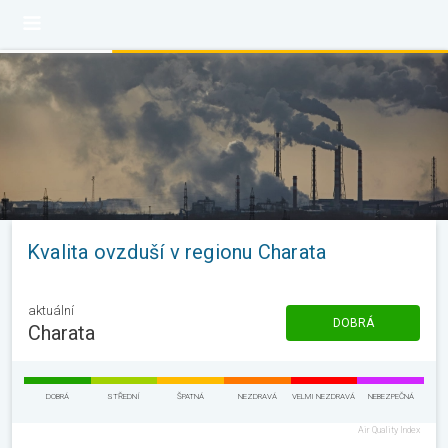
Kvalita ovzduší v regionu Charata
aktuální
DOBRÁ
Charata
DOBRÁ
STŘEDNÍ
ŠPATNÁ
NEZDRAVÁ
VELMI NEZDRAVÁ
NEBEZPEČNÁ
Air Quality Index