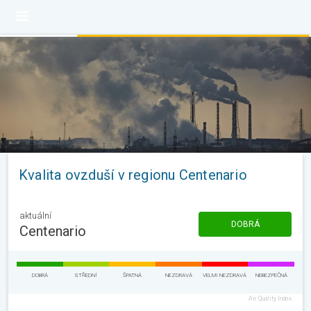
Kvalita ovzduší v regionu Centenario
aktuální
DOBRÁ
Centenario
DOBRÁ
STŘEDNÍ
ŠPATNÁ
NEZDRAVÁ
VELMI NEZDRAVÁ
NEBEZPEČNÁ
Air Quality Index