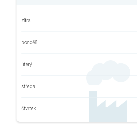
zítra
pondělí
úterý
středa
čtvrtek