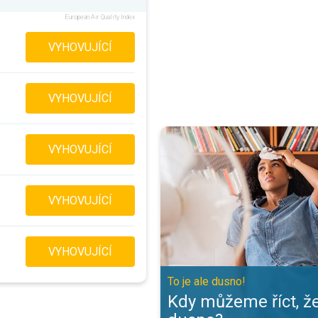
European Air Quality Index
VYHOVUJÍCÍ
VYHOVUJÍCÍ
Kdy můžeme říct, že je venku dus
VYHOVUJÍCÍ
VYHOVUJÍCÍ
VYHOVUJÍCÍ
To je ale dusno!
Kdy můžeme říct, ž