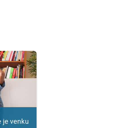
no?. To je ale dusno!. . .
e je venku