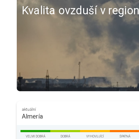
Kvalita ovzduší v regio
aktuální
Almería
VELMI DOBRÁ
DOBRÁ
VYHOVUJÍCÍ
ŠPATNÁ